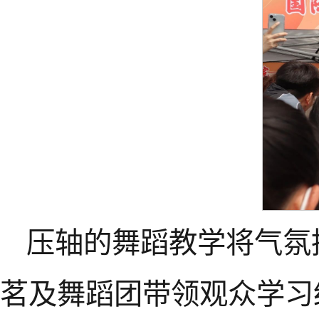
压轴的舞蹈教学将气氛
茗及舞蹈团带领观众学习